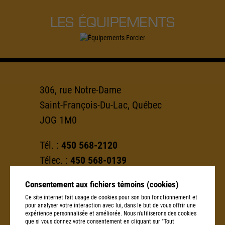
LES ÉQUIPEMENTS
306, rue Notre-Dame
Saint-François-Du-Lac, Québec
JOG 1M0
Tél. :
450 568-2120
Télec. :
450 568-0139
Consentement aux fichiers témoins (cookies)
info@groupeforcier.ca
Ce site internet fait usage de cookies pour son bon fonctionnement et
pour analyser votre interaction avec lui, dans le but de vous offrir une
Conditions d’utilisation et politique
expérience personnalisée et améliorée. Nous n'utiliserons des cookies
que si vous donnez votre consentement en cliquant sur "Tout