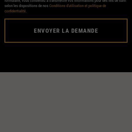
formulaire, vous consentez à transmettre vos informations pour des fins de suivi
selon les dispositions de nos
Conditions d'utilisation et politique de
confidentialité
.
ENVOYER LA DEMANDE