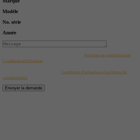
Marque
Modèle
No. série
Année
Ce formulaire est protégé par reCAPTCHA et les
Politique de confidentialité
et
Conditions d'utilisation
de Google s'appliquent. En complétant les champs de
ce formulaire, vous consentez à transmettre vos informations pour des fins de
suivi selon les dispositions de nos
Conditions d'utilisation et politique de
confidentialité
.
Envoyer la demande