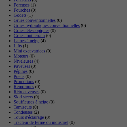
Foreuses
(1)
Fourches
(0)
Godets
(1)
Grues conventionnelles
(0)
Grues hydrauliques conventionnelles
(0)
Grues télescopiques
(0)
Grues tout terrain
(0)
Lames à neige
(4)
Lifts
(1)
Mini excavatrices
(0)
Moteurs
(0)
Niveleuses
(4)
Paveuses
(0)
Pépines
(0)
Pneus
(0)
Promotions
(0)
Remorques
(0)
Rétrocaveuses
(0)
Skid steers
(0)
Souffleuses à neige
(0)
Tamiseurs
(0)
Tondeuses
(2)
Tours d'éclairage
(0)
Tracteur de ferme ou industriel
(0)