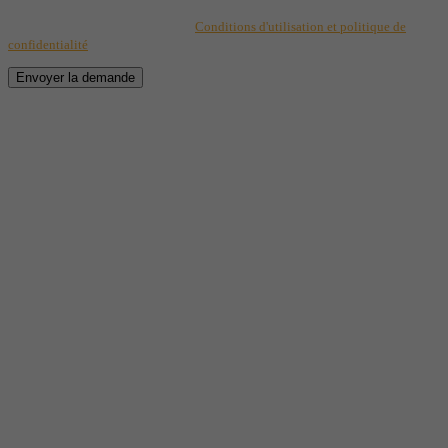
ce formulaire, vous consentez à transmettre vos informations pour des fins de
suivi selon les dispositions de nos
Conditions d'utilisation et politique de
confidentialité
.
Envoyer la demande