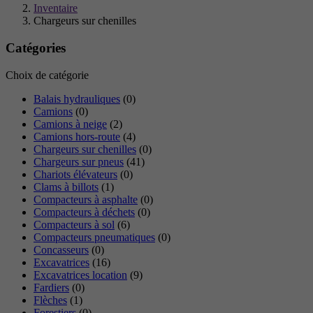
Inventaire
Chargeurs sur chenilles
Catégories
Choix de catégorie
Balais hydrauliques
(0)
Camions
(0)
Camions à neige
(2)
Camions hors-route
(4)
Chargeurs sur chenilles
(0)
Chargeurs sur pneus
(41)
Chariots élévateurs
(0)
Clams à billots
(1)
Compacteurs à asphalte
(0)
Compacteurs à déchets
(0)
Compacteurs à sol
(6)
Compacteurs pneumatiques
(0)
Concasseurs
(0)
Excavatrices
(16)
Excavatrices location
(9)
Fardiers
(0)
Flèches
(1)
Forestiers
(0)