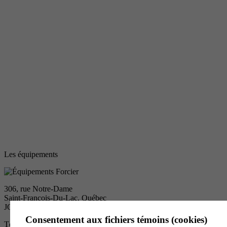
Les équipements
306, rue Notre-Dame
Saint-François-Du-Lac, Québec
JOG 1M0
Consentement aux fichiers témoins (cookies)
Tél. :
450 568-2120