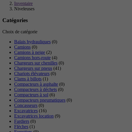
Inventaire
Niveleuses
Catégories
Choix de catégorie
Balais hydrauliques
(0)
Camions
(0)
Camions à neige
(2)
Camions hors-route
(4)
Chargeurs sur chenilles
(0)
Chargeurs sur pneus
(41)
Chariots élévateurs
(0)
Clams à billots
(1)
Compacteurs à asphalte
(0)
Compacteurs à déchets
(0)
Compacteurs à sol
(6)
Compacteurs pneumatiques
(0)
Concasseurs
(0)
Excavatrices
(16)
Excavatrices location
(9)
Fardiers
(0)
Flèches
(1)
Forestiers
(0)