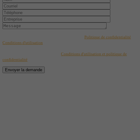
Ce formulaire est protégé par reCAPTCHA et les
Politique de confidentialité
et
Conditions d'utilisation
de Google s'appliquent. En complétant les champs de
ce formulaire, vous consentez à transmettre vos informations pour des fins de
suivi selon les dispositions de nos
Conditions d'utilisation et politique de
confidentialité
.
Envoyer la demande