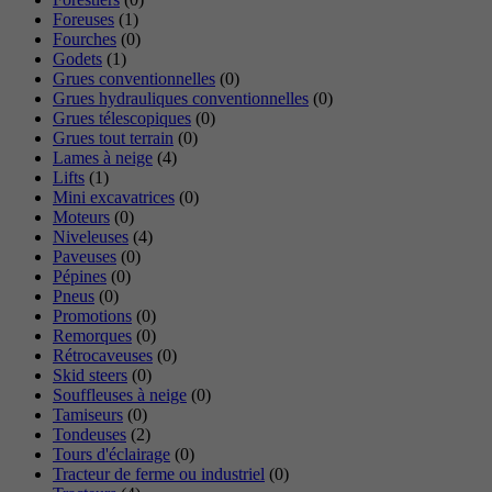
Foreuses
(1)
Fourches
(0)
Godets
(1)
Grues conventionnelles
(0)
Grues hydrauliques conventionnelles
(0)
Grues télescopiques
(0)
Grues tout terrain
(0)
Lames à neige
(4)
Lifts
(1)
Mini excavatrices
(0)
Moteurs
(0)
Niveleuses
(4)
Paveuses
(0)
Pépines
(0)
Pneus
(0)
Promotions
(0)
Remorques
(0)
Rétrocaveuses
(0)
Skid steers
(0)
Souffleuses à neige
(0)
Tamiseurs
(0)
Tondeuses
(2)
Tours d'éclairage
(0)
Tracteur de ferme ou industriel
(0)